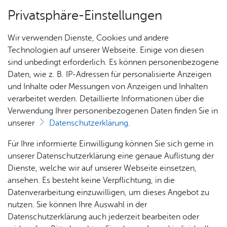
Privatsphäre-Einstellungen
Menü
Wir verwenden Dienste, Cookies und andere
Spie­le­haus
Technologien auf unserer Webseite. Einige von diesen
sind unbedingt erforderlich. Es können personenbezogene
Daten, wie z. B. IP-Adressen für personalisierte Anzeigen
und Inhalte oder Messungen von Anzeigen und Inhalten
Pro­gramm
verarbeitet werden. Detaillierte Informationen über die
Über uns
Verwendung Ihrer personenbezogenen Daten finden Sie in
unserer
Datenschutzerklärung
.
„Spielend leben lernen“ – unter diesem Motto
Pro­
Für Ihre informierte Einwilligung können Sie sich gerne in
stehen die freizeitpädagogische, kulturelle und
jekt-
unserer Datenschutzerklärung eine genaue Auflistung der
spielerische Kinderbildung und offene
Don­
Dienste, welche wir auf unserer Webseite einsetzen,
Kinderarbeit vom Spielehaus und Spielbus.
ners­
ansehen. Es besteht keine Verpflichtung, in die
tag für
Datenverarbeitung einzuwilligen, um dieses Angebot zu
Schul­
nutzen. Sie können Ihre Auswahl in der
klas­
Datenschutzerklärung auch jederzeit bearbeiten oder
sen