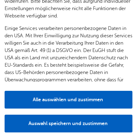
widerrufen. Bitte beachten Sie, dass aufgrund individueller
und
Einstellungen möglicherweise nicht alle Funktionen der
Grup­
Webseite verfügbar sind.
pen
Einige Services verarbeiten personenbezogene Daten in
den USA. Mit Ihrer Einwilligung zur Nutzung dieser Services
willigen Sie auch in die Verarbeitung Ihrer Daten in den
USA gemäß Art. 49 (1) a DSGVO ein. Der EuGH stuft die
USA als ein Land mit unzureichendem Datenschutz nach
EU-Standards ein. Es besteht beispielsweise die Gefahr,
Ob Sommer oder Winter, im Spielehaus können Kinder
dass US-Behörden personenbezogene Daten in
von 6 bis 13 Jahren und auch ihre Familien ihre Freizeit
Überwachungsprogrammen verarbeiten, ohne dass für
selbst bestimmen – ohne Leistungsdruck und nach dem
Europäerinnen und Europäer eine Klagemöglichkeit
Prinzip der Freiwilligkeit. Im Hof spielen oder mit
besteht.
verrückten Fahrzeugen fahren, im Garten im großen
Alle auswählen und zustimmen
Sandkasten bauen oder Monkey-Klettern, Bewegung und
Details
Spiel ist lebenswichtig für Kinder. Und deshalb legen wir
großen Wert auf die Vielfalt unseres Angebots.
Auswahl speichern und zustimmen
Notwendig
Drittanbieter
Die Arbeitsfelder umfassen die verschiedenen