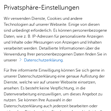
Privatsphäre-Einstellungen
Menü
Wir verwenden Dienste, Cookies und andere
Start­sei­te
Technologien auf unserer Webseite. Einige von diesen
sind unbedingt erforderlich. Es können personenbezogene
Daten, wie z. B. IP-Adressen für personalisierte Anzeigen
und Inhalte oder Messungen von Anzeigen und Inhalten
Pro­gramm
Bar­rie­re-Frei­heit in leich­ter Spra­che
verarbeitet werden. Detaillierte Informationen über die
Verwendung Ihrer personenbezogenen Daten finden Sie in
Er­klä­rung zur Bar­rie­re­frei­heit
unserer
Datenschutzerklärung
.
Pro­
Für Ihre informierte Einwilligung können Sie sich gerne in
Die Stadt Friedrichshafen ist bemüht, ihre Websites und
jekt-
unserer Datenschutzerklärung eine genaue Auflistung der
mobilen Anwendungen in Einklang mit
§ 10 Absatz 1
Don­
Dienste, welche wir auf unserer Webseite einsetzen,
des Landes-Behindertengleichstellungsgesetzes (L-BGG)
ners­
ansehen. Es besteht keine Verpflichtung, in die
barrierefrei zugänglich zu machen. Diese Erklärung zur
tag für
Datenverarbeitung einzuwilligen, um dieses Angebot zu
Barrierefreiheit gilt für die aktuell im Internet erreichbare
Schul­
nutzen. Sie können Ihre Auswahl in der
Version dieser Website
klas­
Datenschutzerklärung auch jederzeit bearbeiten oder
www.spielehaus.friedrichshafen.de
.
sen