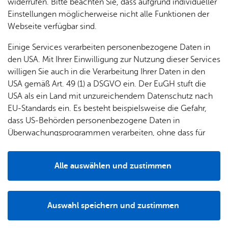
widerrufen. Bitte beachten Sie, dass aufgrund individueller
und
Teilnahme ist kostenlos. Gemeinsam mit unseren
Einstellungen möglicherweise nicht alle Funktionen der
Grup­
erfahrenen Pädagoginnen entdecken die Schülerinnen und
Webseite verfügbar sind.
pen
Schüler:
Einige Services verarbeiten personenbezogene Daten in
Neue Per­spek­ti­ven
– Span­nen­de Er­leb­nis­se au­ßer­
den USA. Mit Ihrer Einwilligung zur Nutzung dieser Services
halb des Klas­sen­zim­mers
willigen Sie auch in die Verarbeitung Ihrer Daten in den
USA gemäß Art. 49 (1) a DSGVO ein. Der EuGH stuft die
Neue Mög­lich­kei­ten
– Ein­zig­ar­ti­ge Pro­jek­te und
USA als ein Land mit unzureichendem Datenschutz nach
prak­ti­sche Her­aus­for­de­run­gen
EU-Standards ein. Es besteht beispielsweise die Gefahr,
Zu­sam­men­halt
– Spie­le­ri­sche Team­buil­ding-Maß­
dass US-Behörden personenbezogene Daten in
nah­men, die be­geis­tern
Überwachungsprogrammen verarbeiten, ohne dass für
Europäerinnen und Europäer eine Klagemöglichkeit
Als außerschulischer Lernort ergänzt das Spielehaus den
besteht.
Unterricht durch praxisnahe, kreative Projekte und Ihre
Alle auswählen und zustimmen
Klasse erlebt neue Perspektiven – und wächst als Team
Details
zusammen. Es werden:
Auswahl speichern und zustimmen
Lern­in­hal­te ver­tieft
: Er­gän­zen Sie Ihren Un­ter­richt
Notwendig
Drittanbieter
durch pra­xis­na­he und krea­ti­ve An­ge­bo­te