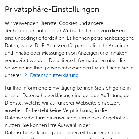
Privatsphäre-Einstellungen
Menü
Wir verwenden Dienste, Cookies und andere
Pro­gramm
Technologien auf unserer Webseite. Einige von diesen
sind unbedingt erforderlich. Es können personenbezogene
Daten, wie z. B. IP-Adressen für personalisierte Anzeigen
und Inhalte oder Messungen von Anzeigen und Inhalten
Pro­gramm
verarbeitet werden. Detaillierte Informationen über die
Pro­jekt-Don­ners­tag
Verwendung Ihrer personenbezogenen Daten finden Sie in
unserer
Datenschutzerklärung
.
Für Schulklassen und Gruppen, die Lust auf
Pro­
Für Ihre informierte Einwilligung können Sie sich gerne in
kreative Projekte und erlebnisorientiertes Lernen
jekt-
unserer Datenschutzerklärung eine genaue Auflistung der
haben.
Don­
Dienste, welche wir auf unserer Webseite einsetzen,
ners­
ansehen. Es besteht keine Verpflichtung, in die
tag für
Datenverarbeitung einzuwilligen, um dieses Angebot zu
Schul­
Beim
Projekt-Donnerstag
öffnen wir die Türen des
nutzen. Sie können Ihre Auswahl in der
klas­
Spielehauses speziell für Schulklassen und Gruppen im
Datenschutzerklärung auch jederzeit bearbeiten oder
sen
Alter von 6 bis 13 Jahren aus Friedrichshafen. Die