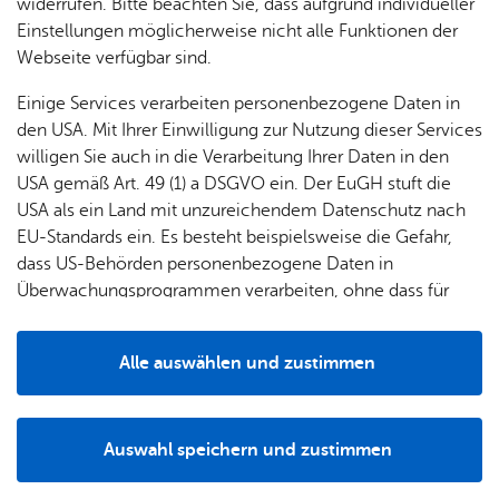
widerrufen. Bitte beachten Sie, dass aufgrund individueller
und
Sommer-Camp
Einstellungen möglicherweise nicht alle Funktionen der
Grup­
Kommt mit ins Spielehaus-Camp und erlebt
Webseite verfügbar sind.
pen
Ferienwochen voller Action, Krea­tivität und Spiel. Im
Einige Services verarbeiten personenbezogene Daten in
Camp könnt ihr neue Freundschaften knüpfen,
den USA. Mit Ihrer Einwilligung zur Nutzung dieser Services
Zusammenhalt bei verschiedenen Aktivitäten erleben und
willigen Sie auch in die Verarbeitung Ihrer Daten in den
wunderbare Erinnerungen schaffen.
USA gemäß Art. 49 (1) a DSGVO ein. Der EuGH stuft die
Mit Fairplay, Fun und Empowerment könnt ihr im Camp
USA als ein Land mit unzureichendem Datenschutz nach
neue Dinge ausprobieren, neue Interessen entwickeln und
EU-Standards ein. Es besteht beispielsweise die Gefahr,
persönli­che Fähigkeiten ausbauen. Bei Aktionen im Freien
dass US-Behörden personenbezogene Daten in
auf dem Spielehausgelände, im na­hegelegenen
Überwachungsprogrammen verarbeiten, ohne dass für
Riedlewald oder am Boden­see könnt ihr viel Zeit draußen
Europäerinnen und Europäer eine Klagemöglichkeit
verbringen und die Natur entdecken.
besteht.
Alle auswählen und zustimmen
Drei Wochen voller Abenteuer, Kreativität und
Details
Sommerfeeling warten auf dich! Im Sommer-Camp
erlebst du jeden Tag etwas Neues: Spannende Ausflüge,
Auswahl speichern und zustimmen
tolle kreative Werkstätten, actionreiche Spiel­stationen und
Notwendig
Drittanbieter
sportliche Turniere sorgen für Abwechslung und Spaß pur!