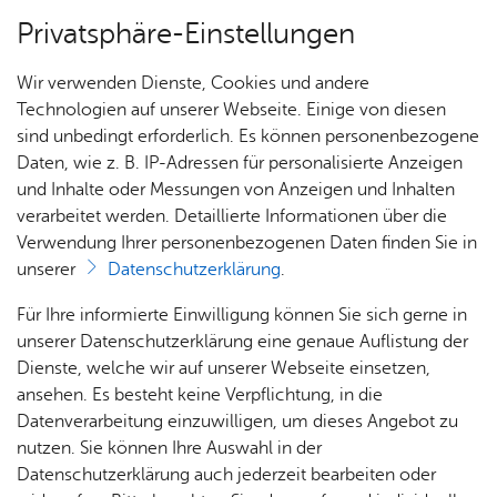
Privatsphäre-Einstellungen
Menü
Wir verwenden Dienste, Cookies und andere
Pro­gramm
Technologien auf unserer Webseite. Einige von diesen
sind unbedingt erforderlich. Es können personenbezogene
Daten, wie z. B. IP-Adressen für personalisierte Anzeigen
und Inhalte oder Messungen von Anzeigen und Inhalten
Pro­gramm
Ter­min spei­chern
Ver­an­stal­tung dru­cken
verarbeitet werden. Detaillierte Informationen über die
Verwendung Ihrer personenbezogenen Daten finden Sie in
Ka­te­go­rie:
Spie­le­h­aus­Fe­ri­en
unserer
Datenschutzerklärung
.
Spie­le­h­aus­Fe­ri­en – Som­mer­
Pro­
Für Ihre informierte Einwilligung können Sie sich gerne in
jekt-
fe­ri­en 6
unserer Datenschutzerklärung eine genaue Auflistung der
Don­
Dienste, welche wir auf unserer Webseite einsetzen,
ners­
ansehen. Es besteht keine Verpflichtung, in die
Mon­tag, 07. Sep­tem­ber 2026
, 07:00 Uhr
–
Frei­tag,
tag für
Datenverarbeitung einzuwilligen, um dieses Angebot zu
Schul­
11. Sep­tem­ber 2026
, 16:00 Uhr
nutzen. Sie können Ihre Auswahl in der
klas­
Datenschutzerklärung auch jederzeit bearbeiten oder
sen