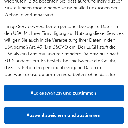
widerrufen. Bitte beachten Sie, dass aufgrund individueller
und
Einstellungen möglicherweise nicht alle Funktionen der
Grup­
Webseite verfügbar sind.
pen
Einige Services verarbeiten personenbezogene Daten in
den USA. Mit Ihrer Einwilligung zur Nutzung dieser Services
willigen Sie auch in die Verarbeitung Ihrer Daten in den
22.07.2026
USA gemäß Art. 49 (1) a DSGVO ein. Der EuGH stuft die
Spiel- und Aktionswiese
USA als ein Land mit unzureichendem Datenschutz nach
zieht positive Bilanz
EU-Standards ein. Es besteht beispielsweise die Gefahr,
dass US-Behörden personenbezogene Daten in
Überwachungsprogrammen verarbeiten, ohne dass für
Europäerinnen und Europäer eine Klagemöglichkeit
besteht.
Alle auswählen und zustimmen
Details
Auswahl speichern und zustimmen
Notwendig
Drittanbieter