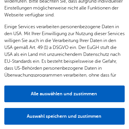
widerrufen. Bitte beachten Sie, dass aufgrund individueller
und Empowerment – und entdeckten dabei ihre
und
Einstellungen möglicherweise nicht alle Funktionen der
ganz eigenen Superkräfte.
Grup­
Webseite verfügbar sind.
pen
Einige Services verarbeiten personenbezogene Daten in
den USA. Mit Ihrer Einwilligung zur Nutzung dieser Services
willigen Sie auch in die Verarbeitung Ihrer Daten in den
USA gemäß Art. 49 (1) a DSGVO ein. Der EuGH stuft die
USA als ein Land mit unzureichendem Datenschutz nach
EU-Standards ein. Es besteht beispielsweise die Gefahr,
dass US-Behörden personenbezogene Daten in
Überwachungsprogrammen verarbeiten, ohne dass für
Europäerinnen und Europäer eine Klagemöglichkeit
besteht.
Alle auswählen und zustimmen
Details
Die Kin­der bau­ten gi­gan­ti­sche Türme mit Sta­pel­stei­nen und hat­ten dabei viel
Spaß.
Auswahl speichern und zustimmen
Notwendig
Drittanbieter
Im Mittelpunkt stand die Frage: Welche Kräfte stecken in