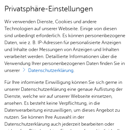
Privatsphäre-Einstellungen
Menü
Wir verwenden Dienste, Cookies und andere
Alle Nach­rich­ten
Technologien auf unserer Webseite. Einige von diesen
sind unbedingt erforderlich. Es können personenbezogene
Daten, wie z. B. IP-Adressen für personalisierte Anzeigen
und Inhalte oder Messungen von Anzeigen und Inhalten
Pro­gramm
verarbeitet werden. Detaillierte Informationen über die
Don­ners­tag, 19. Fe­bru­ar 2026
Verwendung Ihrer personenbezogenen Daten finden Sie in
Spielehaus-Superhelden-
unserer
Datenschutzerklärung
.
Camp – „Sei ein Superheld“
Pro­
Für Ihre informierte Einwilligung können Sie sich gerne in
jekt-
unserer Datenschutzerklärung eine genaue Auflistung der
Don­
Dienste, welche wir auf unserer Webseite einsetzen,
92 Kinder im Alter von 6 bis 13 Jahren tauchten
ners­
ansehen. Es besteht keine Verpflichtung, in die
beim Superhelden-Camp in eine
tag für
Datenverarbeitung einzuwilligen, um dieses Angebot zu
Abenteuerwoche voller Action, Fantasie und
Schul­
nutzen. Sie können Ihre Auswahl in der
Teamgeist ein. Unter dem Motto „Sei ein
klas­
Datenschutzerklärung auch jederzeit bearbeiten oder
Superheld“ erlebten sie Tage voller Fairplay, Fun
sen